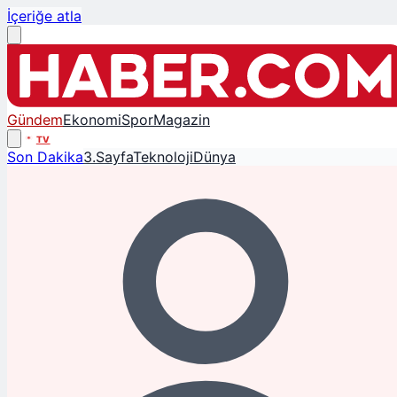
İçeriğe atla
Gündem
Ekonomi
Spor
Magazin
TV
Son Dakika
3.Sayfa
Teknoloji
Dünya