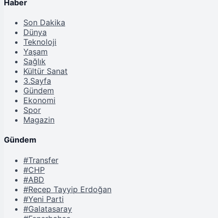
Haber
Son Dakika
Dünya
Teknoloji
Yaşam
Sağlık
Kültür Sanat
3.Sayfa
Gündem
Ekonomi
Spor
Magazin
Gündem
#Transfer
#CHP
#ABD
#Recep Tayyip Erdoğan
#Yeni Parti
#Galatasaray