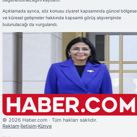
Açıklamada ayrıca, söz konusu ziyaret kapsamında güncel bölgese
ve küresel gelişmeler hakkında kapsamlı görüş alışverişinde
bulunulacağı da vurgulandı.
Şu An Okunan
Venezuela Cumhurbaşkanı Vekili Delcy Rodriguez Türkiye'ye Geliyor
©
2026
Haber.com · Tüm hakları saklıdır.
Reklam
·
İletişim
·
Künye