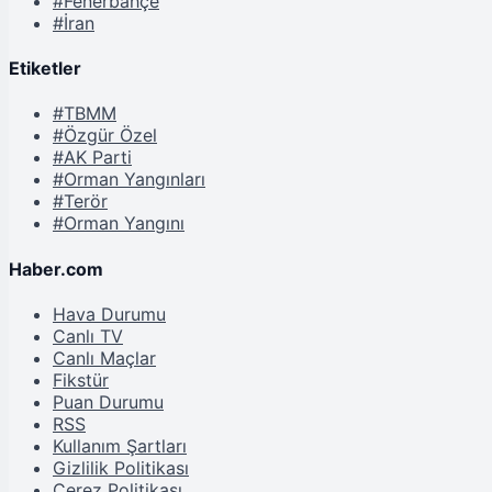
#Fenerbahçe
#İran
Etiketler
#TBMM
#Özgür Özel
#AK Parti
#Orman Yangınları
#Terör
#Orman Yangını
Haber.com
Hava Durumu
Canlı TV
Canlı Maçlar
Fikstür
Puan Durumu
RSS
Kullanım Şartları
Gizlilik Politikası
Çerez Politikası