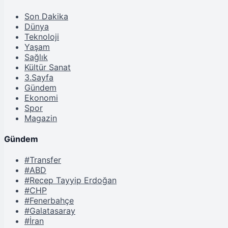
Son Dakika
Dünya
Teknoloji
Yaşam
Sağlık
Kültür Sanat
3.Sayfa
Gündem
Ekonomi
Spor
Magazin
Gündem
#Transfer
#ABD
#Recep Tayyip Erdoğan
#CHP
#Fenerbahçe
#Galatasaray
#İran