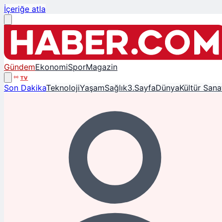
İçeriğe atla
Gündem
Ekonomi
Spor
Magazin
TV
Son Dakika
Teknoloji
Yaşam
Sağlık
3.Sayfa
Dünya
Kültür Sana