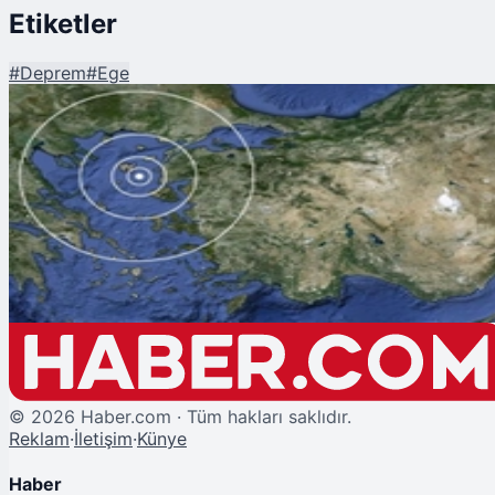
Etiketler
#
Deprem
#
Ege
Şu An Okunan
Uzman İsimden Korkutan Yorum: Ege'deki Depremler Volkanik Patlamanın
Habercisi
©
2026
Haber.com · Tüm hakları saklıdır.
Reklam
·
İletişim
·
Künye
Haber