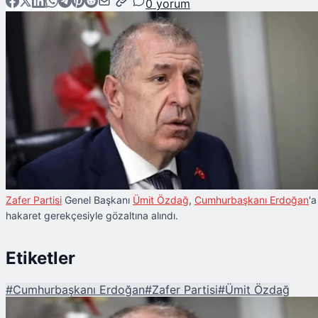
0
yorum
Zafer Partisi
Genel Başkanı
Ümit Özdağ
,
Cumhurbaşkanı Erdoğan
'a
hakaret gerekçesiyle gözaltına alındı.
Etiketler
#
Cumhurbaşkanı Erdoğan
#
Zafer Partisi
#
Ümit Özdağ