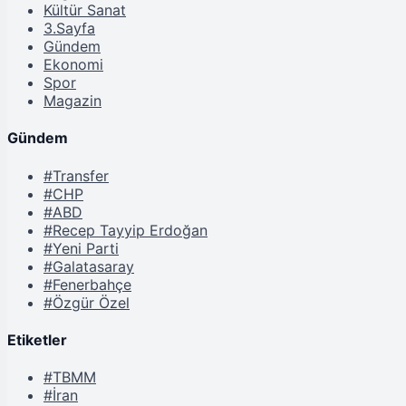
Kültür Sanat
3.Sayfa
Gündem
Ekonomi
Spor
Magazin
Gündem
#Transfer
#CHP
#ABD
#Recep Tayyip Erdoğan
#Yeni Parti
#Galatasaray
#Fenerbahçe
#Özgür Özel
Etiketler
#TBMM
#İran