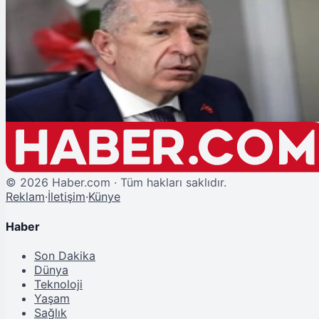
Şu An Okunan
Ümit Özdağ Cumhurbaşkanına Hakaret Suçlamasıyla Gözaltına Alındı
©
2026
Haber.com · Tüm hakları saklıdır.
Reklam
·
İletişim
·
Künye
Haber
Son Dakika
Dünya
Teknoloji
Yaşam
Sağlık