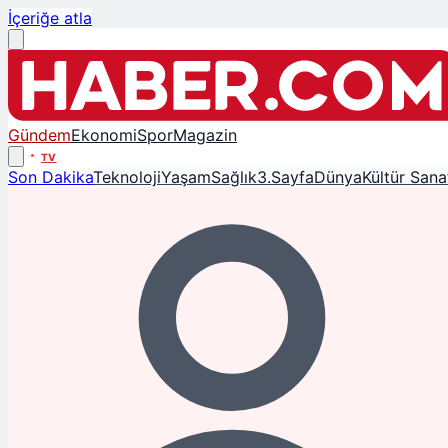
İçeriğe atla
Gündem
Ekonomi
Spor
Magazin
TV
Son Dakika
Teknoloji
Yaşam
Sağlık
3.Sayfa
Dünya
Kültür Sana