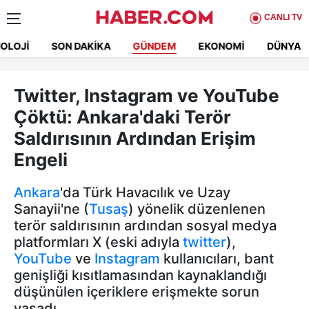
CANLI TV
OLOJI
SON DAKIKA
GÜNDEM
EKONOMI
DÜNYA
Twitter, Instagram ve YouTube
Çöktü: Ankara'daki Terör
Saldırısının Ardından Erişim
Engeli
Ankara
'da Türk Havacılık ve Uzay
Sanayii'ne (
Tusaş
) yönelik düzenlenen
terör saldırısının ardından sosyal medya
platformları X (eski adıyla
twitter
),
YouTube
ve
Instagram
kullanıcıları, bant
genişliği kısıtlamasından kaynaklandığı
düşünülen içeriklere erişmekte sorun
yaşadı.