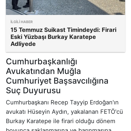
İLGİLİ HABER
15 Temmuz Suikast Timindeydi: Firari
Eski Yüzbaşı Burkay Karatepe
Adliyede
Cumhurbaşkanlığı
Avukatından Muğla
Cumhuriyet Başsavcılığına
Suç Duyurusu
Cumhurbaşkanı Recep Tayyip Erdoğan'ın
avukatı Hüseyin Aydın, yakalanan FETÖ'cü
Burkay Karatepe ile firari olduğu dönem
boyunca saklanmasına ve barınmasına