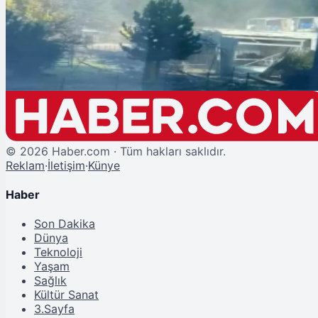
TUSAŞ Terör Saldırısında Şehit ve Yaralıların İsimleri Açıklandı mı?
©
2026
Haber.com · Tüm hakları saklıdır.
Reklam
·
İletişim
·
Künye
Haber
Son Dakika
Dünya
Teknoloji
Yaşam
Sağlık
Kültür Sanat
3.Sayfa