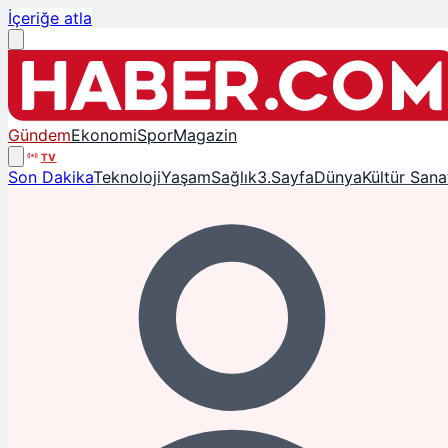
İçeriğe atla
Gündem
Ekonomi
Spor
Magazin
TV
Son Dakika
Teknoloji
Yaşam
Sağlık
3.Sayfa
Dünya
Kültür Sana