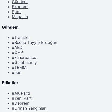
Gündem
Ekonomi
Spor
Magazin
Gündem
#Transfer
#Recep Tayyip Erdoğan
#ABD
#CHP
#Fenerbahçe
#Galatasaray
#TBMM
#İran
Etiketler
#AK Parti
#Yeni Parti
#Deprem
#Orman Yangınları