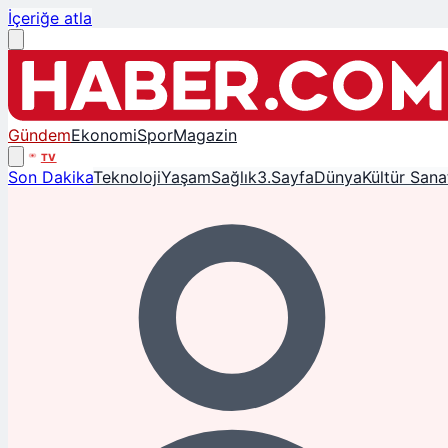
İçeriğe atla
Gündem
Ekonomi
Spor
Magazin
TV
Son Dakika
Teknoloji
Yaşam
Sağlık
3.Sayfa
Dünya
Kültür Sana