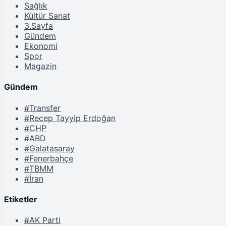
Sağlık
Kültür Sanat
3.Sayfa
Gündem
Ekonomi
Spor
Magazin
Gündem
#Transfer
#Recep Tayyip Erdoğan
#CHP
#ABD
#Galatasaray
#Fenerbahçe
#TBMM
#İran
Etiketler
#AK Parti