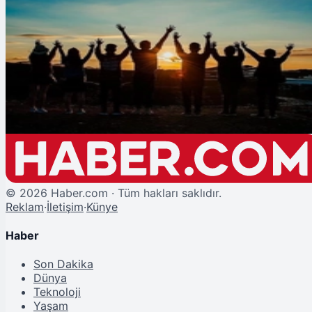
Şu An Okunan
Türkiye Yaşlanıyor mu? Genç Nüfus Oranında Tarihi Gerileme
©
2026
Haber.com · Tüm hakları saklıdır.
Reklam
·
İletişim
·
Künye
Haber
Son Dakika
Dünya
Teknoloji
Yaşam