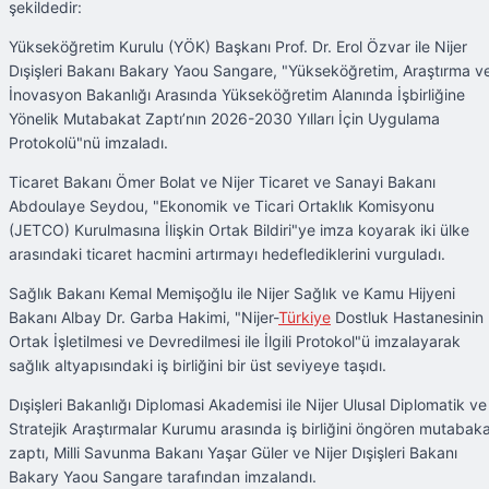
şekildedir:
Yükseköğretim Kurulu (YÖK) Başkanı Prof. Dr. Erol Özvar ile Nijer
Dışişleri Bakanı Bakary Yaou Sangare, "Yükseköğretim, Araştırma v
İnovasyon Bakanlığı Arasında Yükseköğretim Alanında İşbirliğine
Yönelik Mutabakat Zaptı’nın 2026-2030 Yılları İçin Uygulama
Protokolü"nü imzaladı.
Ticaret Bakanı Ömer Bolat ve Nijer Ticaret ve Sanayi Bakanı
Abdoulaye Seydou, "Ekonomik ve Ticari Ortaklık Komisyonu
(JETCO) Kurulmasına İlişkin Ortak Bildiri"ye imza koyarak iki ülke
arasındaki ticaret hacmini artırmayı hedeflediklerini vurguladı.
Sağlık Bakanı Kemal Memişoğlu ile Nijer Sağlık ve Kamu Hijyeni
Bakanı Albay Dr. Garba Hakimi, "Nijer-
Türkiye
Dostluk Hastanesinin
Ortak İşletilmesi ve Devredilmesi ile İlgili Protokol"ü imzalayarak
sağlık altyapısındaki iş birliğini bir üst seviyeye taşıdı.
Dışişleri Bakanlığı Diplomasi Akademisi ile Nijer Ulusal Diplomatik ve
Stratejik Araştırmalar Kurumu arasında iş birliğini öngören mutabak
zaptı, Milli Savunma Bakanı Yaşar Güler ve Nijer Dışişleri Bakanı
Bakary Yaou Sangare tarafından imzalandı.