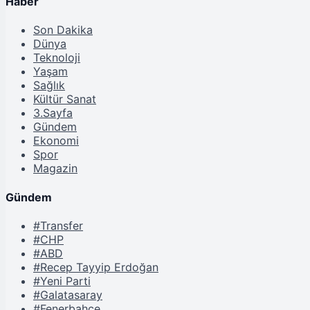
Haber
Son Dakika
Dünya
Teknoloji
Yaşam
Sağlık
Kültür Sanat
3.Sayfa
Gündem
Ekonomi
Spor
Magazin
Gündem
#Transfer
#CHP
#ABD
#Recep Tayyip Erdoğan
#Yeni Parti
#Galatasaray
#Fenerbahçe