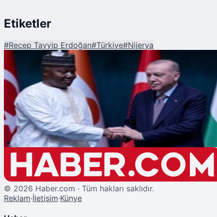
Etiketler
#
Recep Tayyip Erdoğan
#
Türkiye
#
Nijerya
Şu An Okunan
Türkiye ve Nijer Arasında 4 Yeni Anlaşma İmzalandı
©
2026
Haber.com · Tüm hakları saklıdır.
Reklam
·
İletişim
·
Künye