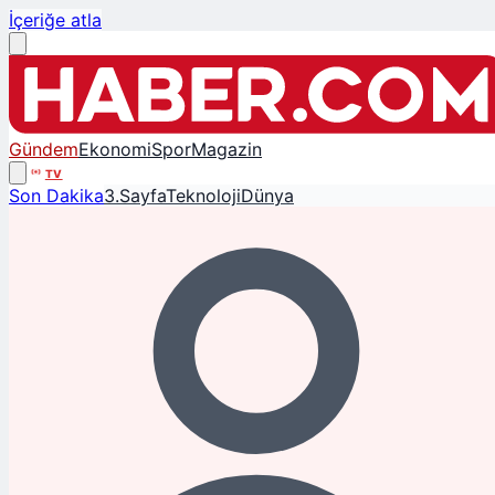
İçeriğe atla
Gündem
Ekonomi
Spor
Magazin
TV
Son Dakika
3.Sayfa
Teknoloji
Dünya