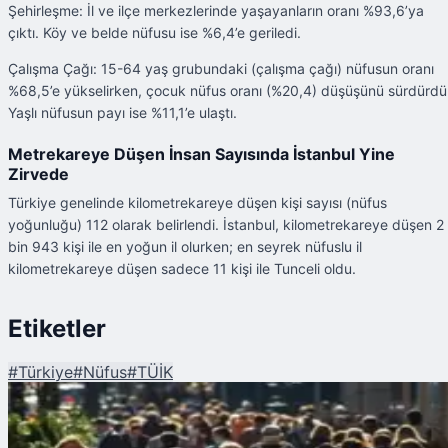
Şehirleşme: İl ve ilçe merkezlerinde yaşayanların oranı %93,6’ya
çıktı. Köy ve belde nüfusu ise %6,4’e geriledi.
Çalışma Çağı: 15-64 yaş grubundaki (çalışma çağı) nüfusun oranı
%68,5’e yükselirken, çocuk nüfus oranı (%20,4) düşüşünü sürdürdü
Yaşlı nüfusun payı ise %11,1’e ulaştı.
Metrekareye Düşen İnsan Sayısında İstanbul Yine
Zirvede
Türkiye genelinde kilometrekareye düşen kişi sayısı (nüfus
yoğunluğu) 112 olarak belirlendi. İstanbul, kilometrekareye düşen 2
bin 943 kişi ile en yoğun il olurken; en seyrek nüfuslu il
kilometrekareye düşen sadece 11 kişi ile Tunceli oldu.
Etiketler
#
Türkiye
#
Nüfus
#
TÜİK
Şu An Okunan