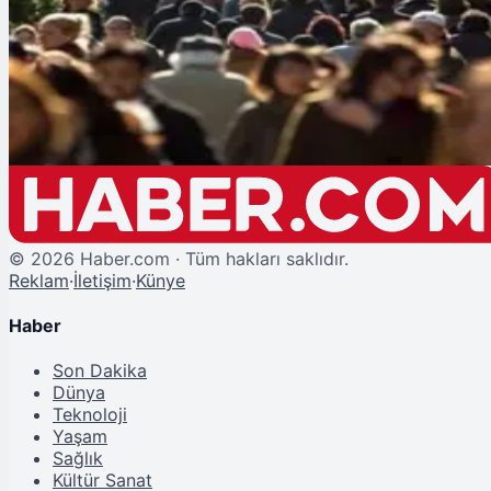
Türkiye'nin Nüfus Haritası Netleşti: Nüfus 86 Milyonu Aştı, Esenyurt Tari
Geçti!
©
2026
Haber.com · Tüm hakları saklıdır.
Reklam
·
İletişim
·
Künye
Haber
Son Dakika
Dünya
Teknoloji
Yaşam
Sağlık
Kültür Sanat