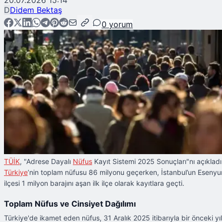
20.07.2026 15:14
D
Didem Bektaş
0
yorum
TÜİK
, "Adrese Dayalı
Nüfus
Kayıt Sistemi 2025 Sonuçları"nı açıkladı
Türkiye
’nin toplam nüfusu 86 milyonu geçerken, İstanbul’un Esenyu
ilçesi 1 milyon barajını aşan ilk ilçe olarak kayıtlara geçti.
Toplam Nüfus ve Cinsiyet Dağılımı
Türkiye'de ikamet eden nüfus, 31 Aralık 2025 itibarıyla bir önceki yı