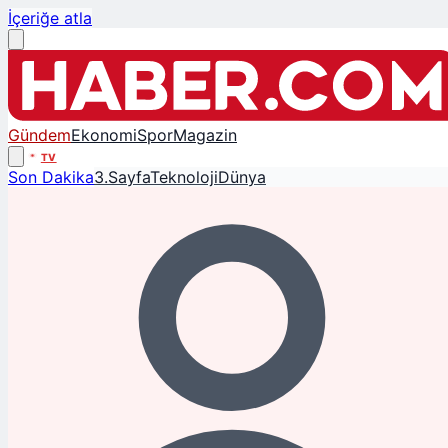
İçeriğe atla
Gündem
Ekonomi
Spor
Magazin
TV
Son Dakika
3.Sayfa
Teknoloji
Dünya