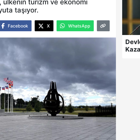
ı, ülkenin turizm ve ekonomi
uta taşıyor.
Facebook
X
WhatsApp
Devl
Kaza