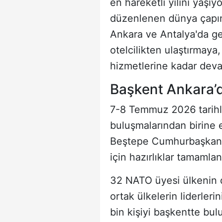
en hareketli yılını yaşıy
düzenlenen dünya çapınd
Ankara ve Antalya'da ger
otelcilikten ulaştırma
hizmetlerine kadar deva
Başkent Ankara’d
7-8 Temmuz 2026 tarihl
buluşmalarından birine e
Beştepe Cumhurbaşkanlı
için hazırlıklar tamamlan
32 NATO üyesi ülkenin d
ortak ülkelerin liderleri
bin kişiyi başkentte bul