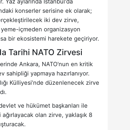
or. Yaz aylarında İstanbul'da
aki konserler serisine ek olarak;
çekleştirilecek iki dev zirve,
ya, yeme-içmeden organizasyon
sa bir ekosistemi harekete geçiriyor.
a Tarihi NATO Zirvesi
erinde Ankara, NATO'nun en kritik
v sahipliği yapmaya hazırlanıyor.
ğı Külliyesi’nde düzenlenecek zirve
dı.
evlet ve hükümet başkanları ile
ni ağırlayacak olan zirve, yaklaşık 8
uşturacak.