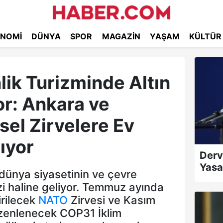
NOMI
DÜNYA
SPOR
MAGAZIN
YAŞAM
KÜLTÜR
lik Turizminde Altın
or: Ankara ve
sel Zirvelere Ev
ıyor
Derv
Yasa
 dünya siyasetinin ve çevre
i haline geliyor. Temmuz ayında
irilecek
NATO
Zirvesi ve Kasım
zenlenecek COP31 İklim