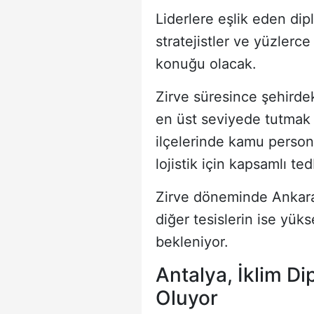
Liderlere eşlik eden dipl
stratejistler ve yüzlerc
konuğu olacak.
Zirve süresince şehird
en üst seviyede tutmak
ilçelerinde kamu personel
lojistik için kapsamlı ted
Zirve döneminde Ankara’d
diğer tesislerin ise yük
bekleniyor.
Antalya, İklim Di
Oluyor