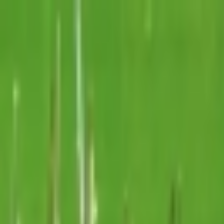
İçeriğe atla
Gündem
Ekonomi
Spor
Magazin
TV
Son Dakika
Teknoloji
Yaşam
Sağlık
3.Sayfa
Dünya
Kültür Sana