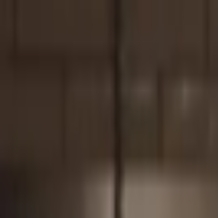
İçeriğe atla
Gündem
Ekonomi
Didem Bektaş
Spor
Magazin
Köşe Yazarı
TV
Son Dakika
Teknoloji
Yaşam
Sağlık
3.Sayfa
Dünya
Kültür Sana