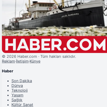
Şu An Okunan
Siyasilerden "19 Mayıs" Mesajları
©
2026
Haber.com · Tüm hakları saklıdır.
Reklam
·
İletişim
·
Künye
Haber
Son Dakika
Dünya
Teknoloji
Yaşam
Sağlık
Kültür Sanat