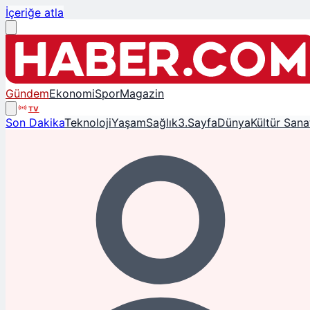
İçeriğe atla
Gündem
Ekonomi
Spor
Magazin
TV
Son Dakika
Teknoloji
Yaşam
Sağlık
3.Sayfa
Dünya
Kültür Sana