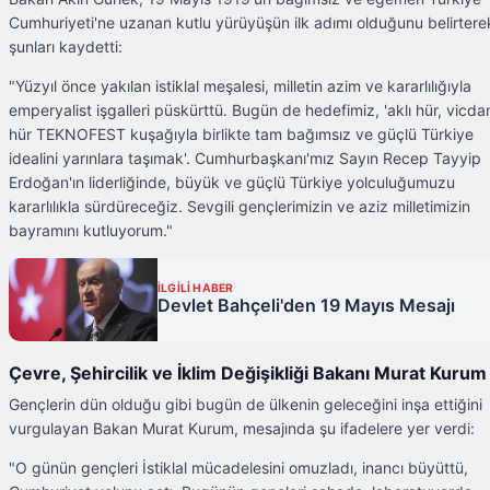
Cumhuriyeti'ne uzanan kutlu yürüyüşün ilk adımı olduğunu belirtere
şunları kaydetti:
"Yüzyıl önce yakılan istiklal meşalesi, milletin azim ve kararlılığıyla
emperyalist işgalleri püskürttü. Bugün de hedefimiz, 'aklı hür, vicda
hür TEKNOFEST kuşağıyla birlikte tam bağımsız ve güçlü Türkiye
idealini yarınlara taşımak'. Cumhurbaşkanı'mız Sayın Recep Tayyip
Erdoğan'ın liderliğinde, büyük ve güçlü Türkiye yolculuğumuzu
kararlılıkla sürdüreceğiz. Sevgili gençlerimizin ve aziz milletimizin
bayramını kutluyorum."
İLGİLİ HABER
Devlet Bahçeli'den 19 Mayıs Mesajı
Çevre, Şehircilik ve İklim Değişikliği Bakanı Murat Kurum
Gençlerin dün olduğu gibi bugün de ülkenin geleceğini inşa ettiğini
vurgulayan Bakan Murat Kurum, mesajında şu ifadelere yer verdi:
"O günün gençleri İstiklal mücadelesini omuzladı, inancı büyüttü,