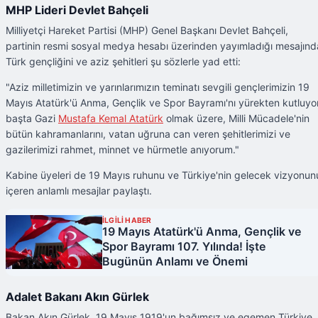
MHP Lideri Devlet Bahçeli
Milliyetçi Hareket Partisi (MHP) Genel Başkanı Devlet Bahçeli,
partinin resmi sosyal medya hesabı üzerinden yayımladığı mesajınd
Türk gençliğini ve aziz şehitleri şu sözlerle yad etti:
"Aziz milletimizin ve yarınlarımızın teminatı sevgili gençlerimizin 19
Mayıs Atatürk'ü Anma, Gençlik ve Spor Bayramı'nı yürekten kutluyor
başta Gazi
Mustafa Kemal Atatürk
olmak üzere, Milli Mücadele'nin
bütün kahramanlarını, vatan uğruna can veren şehitlerimizi ve
gazilerimizi rahmet, minnet ve hürmetle anıyorum."
Kabine üyeleri de 19 Mayıs ruhunu ve Türkiye'nin gelecek vizyonun
içeren anlamlı mesajlar paylaştı.
İLGİLİ HABER
19 Mayıs Atatürk'ü Anma, Gençlik ve
Spor Bayramı 107. Yılında! İşte
Bugünün Anlamı ve Önemi
Adalet Bakanı Akın Gürlek
Bakan Akın Gürlek, 19 Mayıs 1919'un bağımsız ve egemen Türkiye