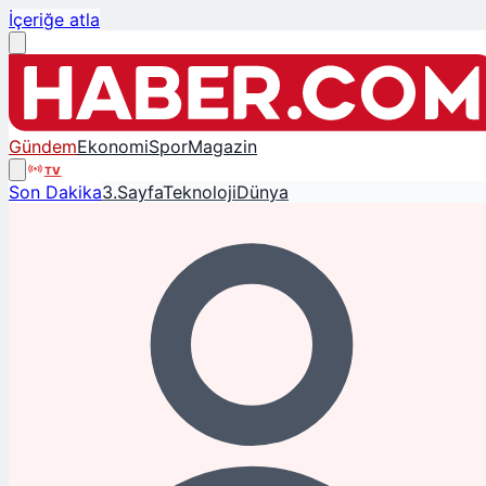
İçeriğe atla
Gündem
Ekonomi
Spor
Magazin
TV
Son Dakika
3.Sayfa
Teknoloji
Dünya