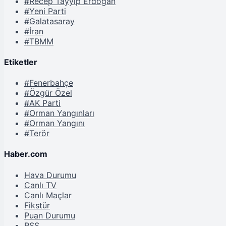
#Recep Tayyip Erdoğan
#Yeni Parti
#Galatasaray
#İran
#TBMM
Etiketler
#Fenerbahçe
#Özgür Özel
#AK Parti
#Orman Yangınları
#Orman Yangını
#Terör
Haber.com
Hava Durumu
Canlı TV
Canlı Maçlar
Fikstür
Puan Durumu
RSS