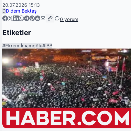
20.07.2026 15:13
D
Didem Bektaş
0
yorum
Etiketler
#
Ekrem İmamoğlu
#
İBB
Şu An Okunan
Sanatçılar Saraçhane'ye Akın Etti