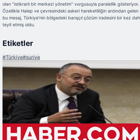
olan "istikrarlı bir merkezi yönetim" vurgusuyla paralellik gösteriyor.
Özellikle Halep ve çevresindeki askeri hareketliliğin ardından gelen
bu mesaj, Türkiye'nin bölgedeki barışçıl çözüm iradesini bir kez da
teyit etmiş oldu.
Etiketler
#
Türkiye
#
suriye
Şu An Okunan
Şam Büyükelçisi Nuh Yılmaz'dan Suriye Mesajı