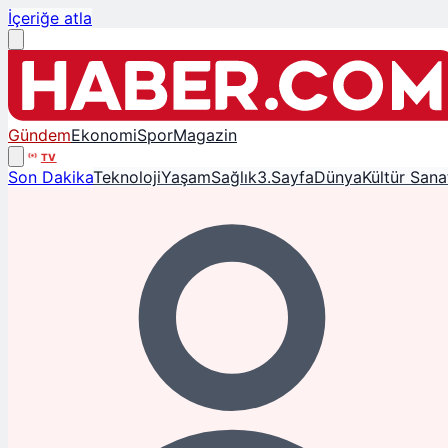
İçeriğe atla
Gündem
Ekonomi
Spor
Magazin
TV
Son Dakika
Teknoloji
Yaşam
Sağlık
3.Sayfa
Dünya
Kültür Sana