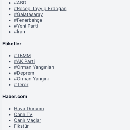
#ABD
#Recep Tayyip Erdoğan
#Galatasaray
#Fenerbahçe
#Yeni Parti
#İran
Etiketler
#TBMM
#AK Parti
#Orman Yangınları
#Deprem
#Orman Yangını
#Terör
Haber.com
Hava Durumu
Canlı TV
Canlı Maçlar
Fikstür