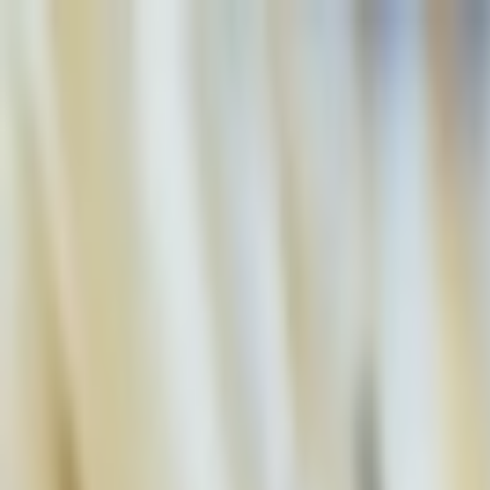
İçeriğe atla
Gündem
Ekonomi
Spor
Magazin
TV
Son Dakika
Teknoloji
Yaşam
Sağlık
3.Sayfa
Dünya
Kültür Sana