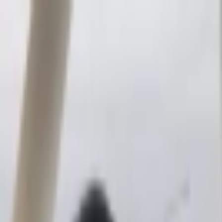
İçeriğe atla
Gündem
Ekonomi
Spor
Magazin
TV
Son Dakika
Teknoloji
Yaşam
Sağlık
3.Sayfa
Dünya
Kültür Sana