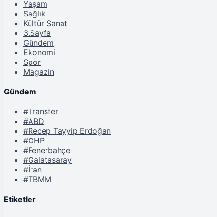
Yaşam
Sağlık
Kültür Sanat
3.Sayfa
Gündem
Ekonomi
Spor
Magazin
Gündem
#Transfer
#ABD
#Recep Tayyip Erdoğan
#CHP
#Fenerbahçe
#Galatasaray
#İran
#TBMM
Etiketler