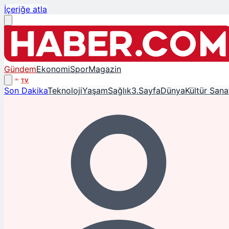
İçeriğe atla
Gündem
Ekonomi
Spor
Magazin
TV
Son Dakika
Teknoloji
Yaşam
Sağlık
3.Sayfa
Dünya
Kültür Sana