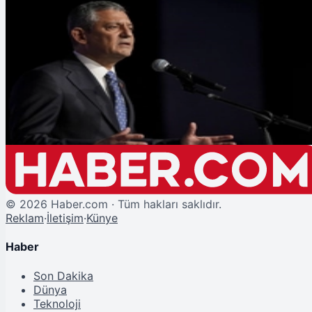
Şu An Okunan
Özgür Özel Milas'tan Seslendi: Pijamasını Çıkarmayanın Kapısına
Gideceğiz!
©
2026
Haber.com · Tüm hakları saklıdır.
Reklam
·
İletişim
·
Künye
Haber
Son Dakika
Dünya
Teknoloji