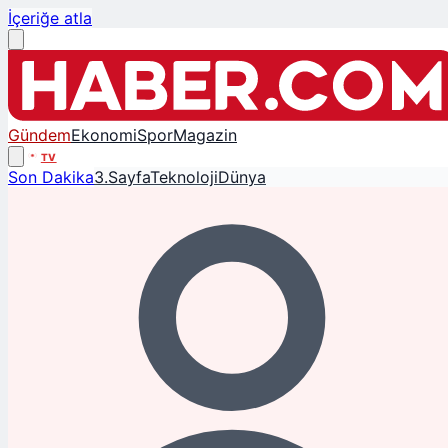
İçeriğe atla
Gündem
Ekonomi
Spor
Magazin
TV
Son Dakika
3.Sayfa
Teknoloji
Dünya