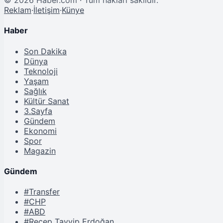
©
2026
Haber.com · Tüm hakları saklıdır.
Reklam
·
İletişim
·
Künye
Haber
Son Dakika
Dünya
Teknoloji
Yaşam
Sağlık
Kültür Sanat
3.Sayfa
Gündem
Ekonomi
Spor
Magazin
Gündem
#Transfer
#CHP
#ABD
#Recep Tayyip Erdoğan