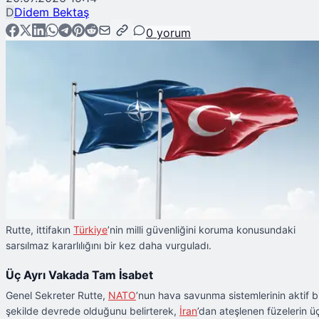
D
Didem Bektaş
0
yorum
Rutte, ittifakın
Türkiye
’nin milli güvenliğini koruma konusundaki
sarsılmaz kararlılığını bir kez daha vurguladı.
Üç Ayrı Vakada Tam İsabet
Genel Sekreter Rutte,
NATO
’nun hava savunma sistemlerinin aktif b
şekilde devrede olduğunu belirterek,
İran
’dan ateşlenen füzelerin ü