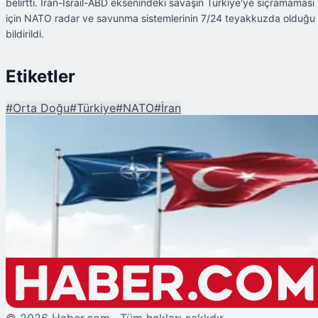
belirtti. İran-İsrail-ABD eksenindeki savaşın Türkiye'ye sıçramaması
için NATO radar ve savunma sistemlerinin 7/24 teyakkuzda olduğu
bildirildi.
Etiketler
#
Orta Doğu
#
Türkiye
#
NATO
#
İran
Şu An Okunan
NATO'dan Türkiye için Füze Kalkanı