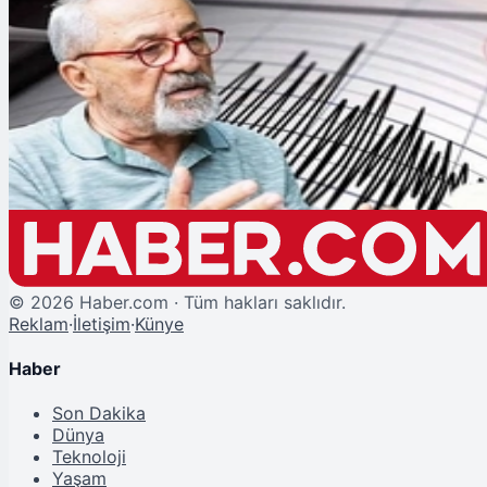
Şu An Okunan
Naci Görür'den Diyarbakır İçin Korkutan Deprem Açıklaması: "Asıl Büyük
Felaket O Zaman Olacak"
©
2026
Haber.com · Tüm hakları saklıdır.
Reklam
·
İletişim
·
Künye
Haber
Son Dakika
Dünya
Teknoloji
Yaşam