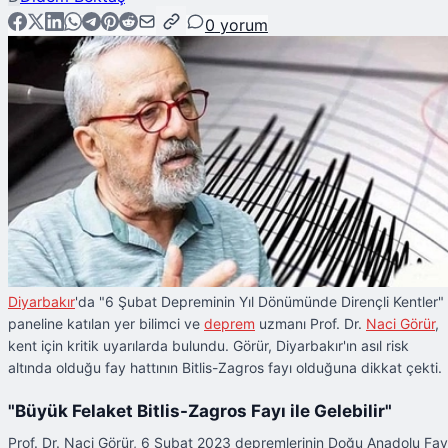
0
yorum
Diyarbakır
'da "6 Şubat Depreminin Yıl Dönümünde Dirençli Kentler"
paneline katılan yer bilimci ve
deprem
uzmanı Prof. Dr.
Naci Görür
,
kent için kritik uyarılarda bulundu. Görür, Diyarbakır'ın asıl risk
altında olduğu fay hattının Bitlis-Zagros fayı olduğuna dikkat çekti.
"Büyük Felaket Bitlis-Zagros Fayı ile Gelebilir"
Prof. Dr. Naci Görür, 6 Şubat 2023 depremlerinin Doğu Anadolu Fay