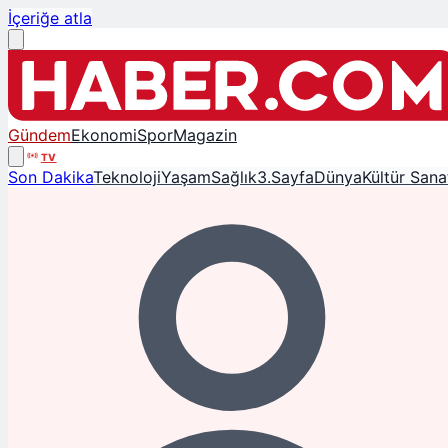
İçeriğe atla
Gündem
Ekonomi
Spor
Magazin
TV
Son Dakika
Teknoloji
Yaşam
Sağlık
3.Sayfa
Dünya
Kültür Sana