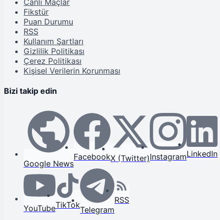
Canlı Maçlar
Fikstür
Puan Durumu
RSS
Kullanım Şartları
Gizlilik Politikası
Çerez Politikası
Kişisel Verilerin Korunması
Bizi takip edin
LinkedIn
Facebook
Instagram
X (Twitter)
Google News
RSS
TikTok
YouTube
Telegram