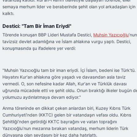
semaya merhum lider ve beraberinde şehit olan yol arkadaşları için
kalktı.
Destici: "Tam Bir İman Eriydi"
Törende konuşan BBP Lideri Mustafa Destici,
Muhsin Yazıcıoğlu
’nun
tavizsiz devlet adamlığına ve İslam ahlakına vurgu yaptı. Destici,
konuşmasında şu ifadelere yer verdi:
"Muhsin Yazıcıoğlu tam bir iman eriydi. İçi İslam, bedeni ise Türk'tü.
Hayatını Kur'an ahlakına göre yaşadı ve davasından asla taviz
vermedi. O, son nefesine kadar Allah, Kur'an ve Türklük davası
uğrunda mücadele etti ve şehit oldu. Onun bıraktığı ilkeler bugün d
yolumuzu aydınlatmaya devam ediyor."
Anma töreninde en dikkat çeken anlardan biri, Kuzey Kıbrıs Türk
Cumhuriyeti’nden (KKTC) gelen bir vatandaşın vefası oldu. Kıbrıs
Şehitliği’nden getirdiği KKTC bayrağını ve vatan toprağını
Yazıcıoğlu’nun mezarına bırakan vatandaş, merhum liderin Türk
dünyasına olan sevdasını bir kez daha hatırlattı.