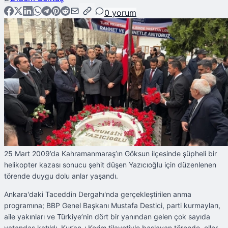
0
yorum
25 Mart 2009’da Kahramanmaraş’ın Göksun ilçesinde şüpheli bir
helikopter kazası sonucu şehit düşen Yazıcıoğlu için düzenlenen
törende duygu dolu anlar yaşandı.
Ankara'daki Taceddin Dergahı'nda gerçekleştirilen anma
programına; BBP Genel Başkanı Mustafa Destici, parti kurmayları,
aile yakınları ve Türkiye’nin dört bir yanından gelen çok sayıda
vatandaş katıldı. Kur’an-ı Kerim tilavetiyle başlayan törende, eller