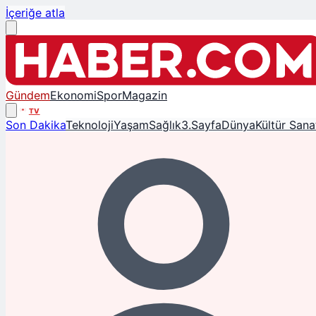
İçeriğe atla
Gündem
Ekonomi
Spor
Magazin
TV
Son Dakika
Teknoloji
Yaşam
Sağlık
3.Sayfa
Dünya
Kültür Sana