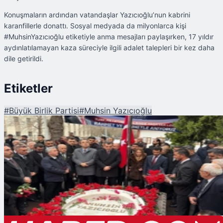
Konuşmaların ardından vatandaşlar Yazıcıoğlu’nun kabrini
karanfillerle donattı. Sosyal medyada da milyonlarca kişi
#MuhsinYazıcıoğlu etiketiyle anma mesajları paylaşırken, 17 yıldır
aydınlatılamayan kaza süreciyle ilgili adalet talepleri bir kez daha
dile getirildi.
Etiketler
#
Büyük Birlik Partisi
#
Muhsin Yazıcıoğlu
Şu An Okunan
Muhsin Yazıcıoğlu Ölümünün 17'nci Yılında Dualarla Anıldı