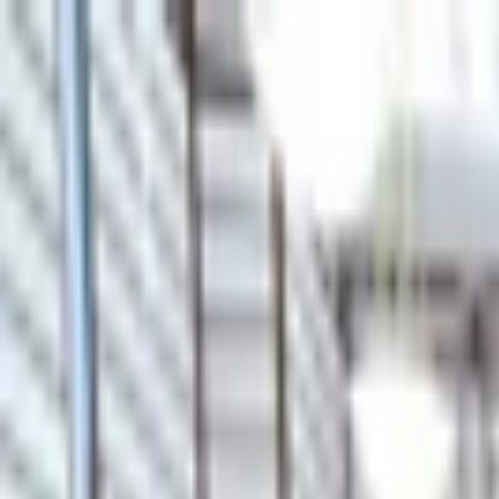
İçeriğe atla
Gündem
Ekonomi
Spor
Magazin
TV
Son Dakika
Teknoloji
Yaşam
Sağlık
3.Sayfa
Dünya
Kültür Sana