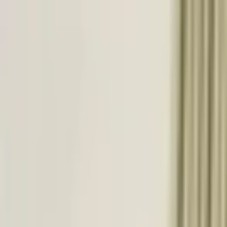
İçeriğe atla
Gündem
Ekonomi
Spor
Magazin
TV
Son Dakika
Teknoloji
Yaşam
Sağlık
3.Sayfa
Dünya
Kültür Sana