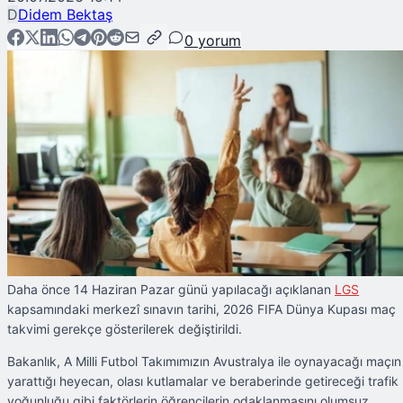
D
Didem Bektaş
0
yorum
Daha önce 14 Haziran Pazar günü yapılacağı açıklanan
LGS
kapsamındaki merkezî sınavın tarihi, 2026 FIFA Dünya Kupası maç
takvimi gerekçe gösterilerek değiştirildi.
Bakanlık, A Milli Futbol Takımımızın Avustralya ile oynayacağı maçın
yarattığı heyecan, olası kutlamalar ve beraberinde getireceği trafik
yoğunluğu gibi faktörlerin öğrencilerin odaklanmasını olumsuz