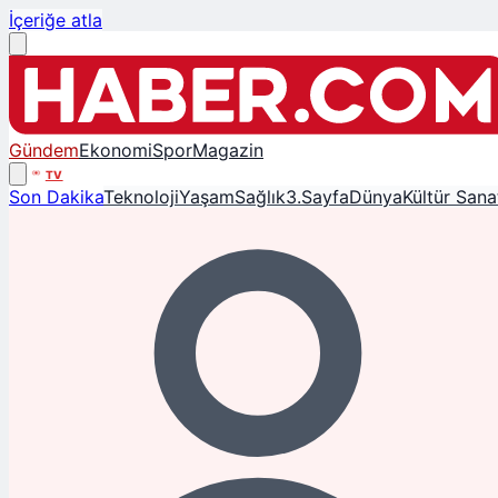
İçeriğe atla
Gündem
Ekonomi
Spor
Magazin
TV
Son Dakika
Teknoloji
Yaşam
Sağlık
3.Sayfa
Dünya
Kültür Sana