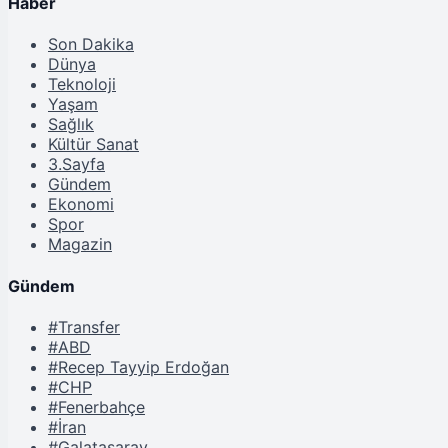
Haber
Son Dakika
Dünya
Teknoloji
Yaşam
Sağlık
Kültür Sanat
3.Sayfa
Gündem
Ekonomi
Spor
Magazin
Gündem
#Transfer
#ABD
#Recep Tayyip Erdoğan
#CHP
#Fenerbahçe
#İran
#Galatasaray