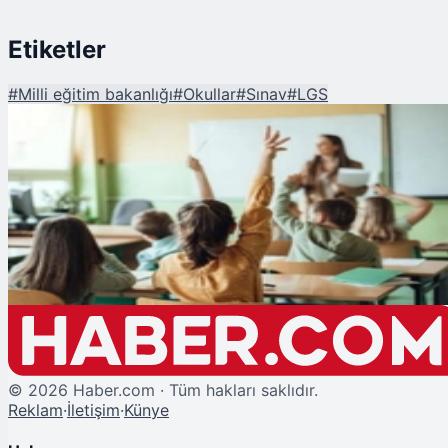
Etiketler
#
Milli eğitim bakanlığı
#
Okullar
#
Sınav
#
LGS
Şu An Okunan
MEB'den LGS ve Dünya Kupası Kararı: 12 Haziran'da Okullar Tatil
©
2026
Haber.com · Tüm hakları saklıdır.
Reklam
·
İletişim
·
Künye