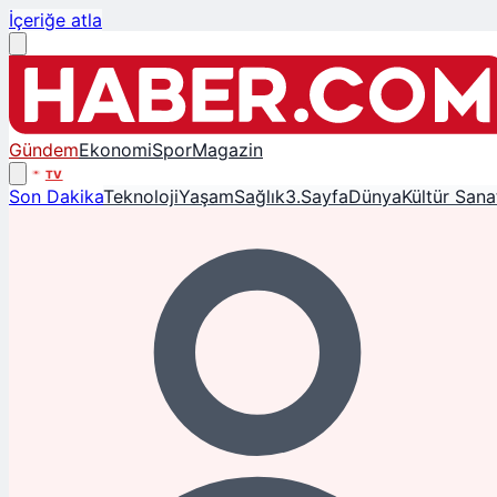
İçeriğe atla
Gündem
Ekonomi
Spor
Magazin
TV
Son Dakika
Teknoloji
Yaşam
Sağlık
3.Sayfa
Dünya
Kültür Sana