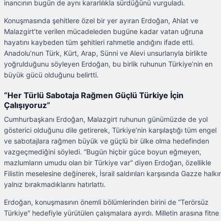
inancının bugün de aynı kararlılıkla sürdüğünü vurguladı.
Konuşmasında şehitlere özel bir yer ayıran Erdoğan, Ahlat ve
Malazgirt’te verilen mücadeleden bugüne kadar vatan uğruna
hayatını kaybeden tüm şehitleri rahmetle andığını ifade etti.
Anadolu’nun Türk, Kürt, Arap, Sünni ve Alevi unsurlarıyla birlikte
yoğrulduğunu söyleyen Erdoğan, bu birlik ruhunun Türkiye’nin en
büyük gücü olduğunu belirtti.
“Her Türlü Sabotaja Rağmen Güçlü Türkiye İçin
Çalışıyoruz”
Cumhurbaşkanı Erdoğan, Malazgirt ruhunun günümüzde de yol
gösterici olduğunu dile getirerek, Türkiye’nin karşılaştığı tüm engel
ve sabotajlara rağmen büyük ve güçlü bir ülke olma hedefinden
vazgeçmediğini söyledi. “Bugün hiçbir güce boyun eğmeyen,
mazlumların umudu olan bir Türkiye var” diyen Erdoğan, özellikle
Filistin meselesine değinerek, İsrail saldırıları karşısında Gazze halkın
yalnız bırakmadıklarını hatırlattı.
Erdoğan, konuşmasının önemli bölümlerinden birini de “Terörsüz
Türkiye” hedefiyle yürütülen çalışmalara ayırdı. Milletin arasına fitne