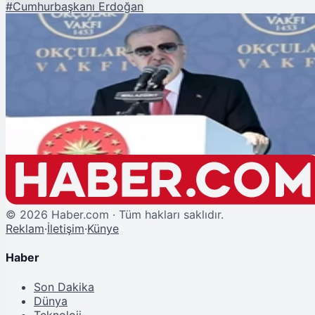
#
Cumhurbaşkanı Erdoğan
Şu An Okunan
Malazgirt Zaferi'nin 954. Yılında Erdoğan'dan Önemli Mesajlar
©
2026
Haber.com · Tüm hakları saklıdır.
Reklam
·
İletişim
·
Künye
Haber
Son Dakika
Dünya
Teknoloji