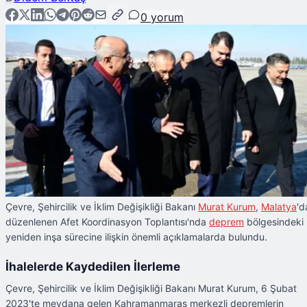
0
yorum
Çevre, Şehircilik ve İklim Değişikliği Bakanı
Murat Kurum
,
Malatya
'd
düzenlenen Afet Koordinasyon Toplantısı'nda
deprem
bölgesindeki
yeniden inşa sürecine ilişkin önemli açıklamalarda bulundu.
İhalelerde Kaydedilen İlerleme
Çevre, Şehircilik ve İklim Değişikliği Bakanı Murat Kurum, 6 Şubat
2023'te meydana gelen Kahramanmaraş merkezli depremlerin