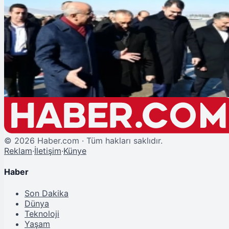
Şu An Okunan
Malatya'ya Giden Bakan Kurum'dan Deprem Konutlarıyla İlgili Açıklama
©
2026
Haber.com · Tüm hakları saklıdır.
Reklam
·
İletişim
·
Künye
Haber
Son Dakika
Dünya
Teknoloji
Yaşam