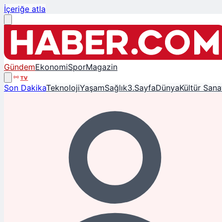
İçeriğe atla
Gündem
Ekonomi
Spor
Magazin
TV
Son Dakika
Teknoloji
Yaşam
Sağlık
3.Sayfa
Dünya
Kültür Sana