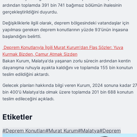
ardından toplamda 391 bin 741 bağımsız bölümün ihalesinin
gerçekleştirildiğini duyurdu.
Değişikliklerle ilgili olarak, deprem bölgesindeki vatandaşlar için
yapılması gereken deprem konutlarının yüzde 93'ünün inşasına
başlandığını belirtti.
Deprem Konutlarıyla İlgili Murat Kurum'dan Flaş Sözler: Yuva
Kurmak Bizden, Çamur Atmak Sizden
Bakan Kurum, Malatya'da yaşanan zorlu sürecin ardından kentin
dayanışma ruhuyla ayakta kaldığını ve toplamda 155 bin konutun
teslim edildiğini aktardı.
Gelecek planları hakkında bilgi veren Kurum, 2024 sonuna kadar 2
bin 400'ü Malatya'da olmak üzere toplamda 201 bin 688 konutun
teslim edileceğini açıkladı.
Etiketler
#
Deprem Konutları
#
Murat Kurum
#
Malatya
#
Deprem