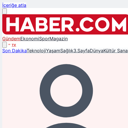
İçeriğe atla
Gündem
Ekonomi
Spor
Magazin
TV
Son Dakika
Teknoloji
Yaşam
Sağlık
3.Sayfa
Dünya
Kültür Sana