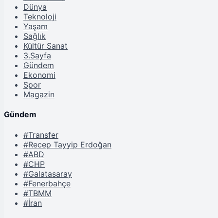
Dünya
Teknoloji
Yaşam
Sağlık
Kültür Sanat
3.Sayfa
Gündem
Ekonomi
Spor
Magazin
Gündem
#Transfer
#Recep Tayyip Erdoğan
#ABD
#CHP
#Galatasaray
#Fenerbahçe
#TBMM
#İran