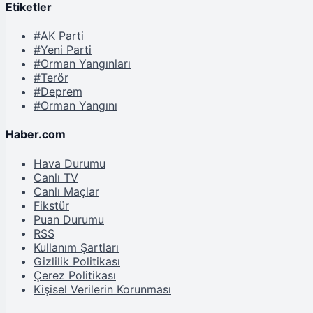
Etiketler
#AK Parti
#Yeni Parti
#Orman Yangınları
#Terör
#Deprem
#Orman Yangını
Haber.com
Hava Durumu
Canlı TV
Canlı Maçlar
Fikstür
Puan Durumu
RSS
Kullanım Şartları
Gizlilik Politikası
Çerez Politikası
Kişisel Verilerin Korunması