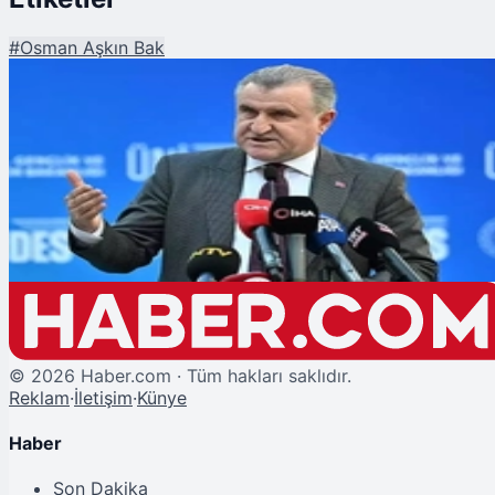
#
Osman Aşkın Bak
Şu An Okunan
KYK Yurtlarına Başvuru Sürecine Dair Açıklama
©
2026
Haber.com · Tüm hakları saklıdır.
Reklam
·
İletişim
·
Künye
Haber
Son Dakika