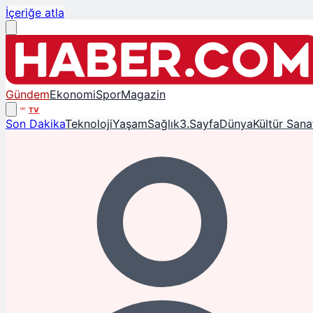
İçeriğe atla
Gündem
Ekonomi
Spor
Magazin
TV
Son Dakika
Teknoloji
Yaşam
Sağlık
3.Sayfa
Dünya
Kültür Sana