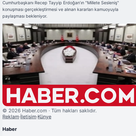
Cumhurbaşkanı Recep Tayyip Erdoğan’ın "Millete Sesleniş"
konuşması gerçekleştirmesi ve alınan kararları kamuoyuyla
paylaşması bekleniyor.
Şu An Okunan
Kritik Kabine Toplantısı Beştepe'de Başladı
©
2026
Haber.com · Tüm hakları saklıdır.
Reklam
·
İletişim
·
Künye
Haber