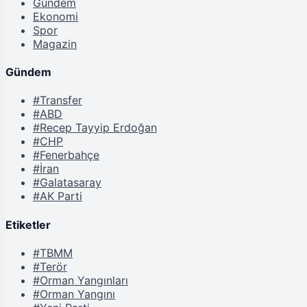
Gündem
Ekonomi
Spor
Magazin
Gündem
#Transfer
#ABD
#Recep Tayyip Erdoğan
#CHP
#Fenerbahçe
#İran
#Galatasaray
#AK Parti
Etiketler
#TBMM
#Terör
#Orman Yangınları
#Orman Yangını