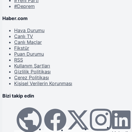
#Yeni Parti
#Deprem
Haber.com
Hava Durumu
Canlı TV
Canlı Maçlar
Fikstür
Puan Durumu
RSS
Kullanım Şartları
Gizlilik Politikası
Çerez Politikası
Kişisel Verilerin Korunması
Bizi takip edin