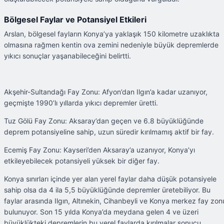
Bölgesel Faylar ve Potansiyel Etkileri
Arslan, bölgesel fayların Konya’ya yaklaşık 150 kilometre uzaklıkta
olmasına rağmen kentin ova zemini nedeniyle büyük depremlerde
yıkıcı sonuçlar yaşanabileceğini belirtti.
Akşehir-Sultandağı Fay Zonu: Afyon’dan Ilgın’a kadar uzanıyor,
geçmişte 1990’lı yıllarda yıkıcı depremler üretti.
Tuz Gölü Fay Zonu: Aksaray’dan geçen ve 6.8 büyüklüğünde
deprem potansiyeline sahip, uzun süredir kırılmamış aktif bir fay.
Ecemiş Fay Zonu: Kayseri’den Aksaray’a uzanıyor, Konya’yı
etkileyebilecek potansiyeli yüksek bir diğer fay.
Konya sınırları içinde yer alan yerel faylar daha düşük potansiyele
sahip olsa da 4 ila 5,5 büyüklüğünde depremler üretebiliyor. Bu
faylar arasında Ilgın, Altınekin, Cihanbeyli ve Konya merkez fay zon
bulunuyor. Son 15 yılda Konya’da meydana gelen 4 ve üzeri
büyüklükteki depremlerin bu yerel faylarda kırılmalar sonucu