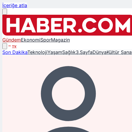
İçeriğe atla
Gündem
Ekonomi
Spor
Magazin
TV
Son Dakika
Teknoloji
Yaşam
Sağlık
3.Sayfa
Dünya
Kültür Sana