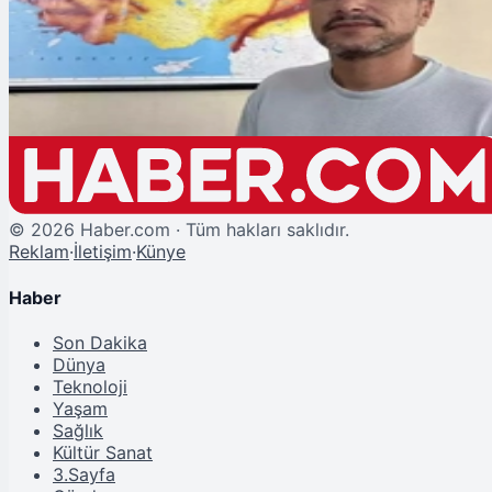
Konya'daki Deprem Tehlikesi Bilimsel Olarak Ortaya Kondu
©
2026
Haber.com · Tüm hakları saklıdır.
Reklam
·
İletişim
·
Künye
Haber
Son Dakika
Dünya
Teknoloji
Yaşam
Sağlık
Kültür Sanat
3.Sayfa