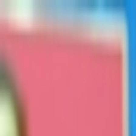
İçeriğe atla
Gündem
Ekonomi
Spor
Magazin
TV
Son Dakika
3.Sayfa
Teknoloji
Dünya