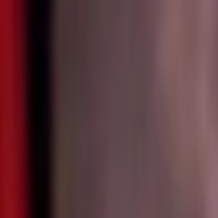
İçeriğe atla
Gündem
Ekonomi
Didem Bektaş
Spor
Magazin
Köşe Yazarı
TV
Son Dakika
Teknoloji
Yaşam
Sağlık
3.Sayfa
Dünya
Kültür Sana