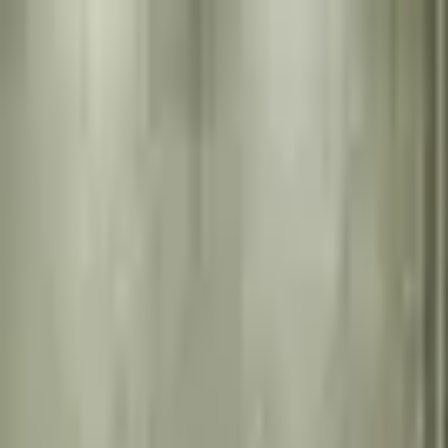
İçeriğe atla
Gündem
Ekonomi
Spor
Magazin
TV
Son Dakika
3.Sayfa
Teknoloji
Dünya