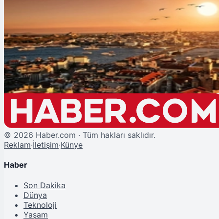
Şu An Okunan
İstanbullulara Müjde: Pazartesi'den İtibaren Sıcaklıklar Artıyor
©
2026
Haber.com · Tüm hakları saklıdır.
Reklam
·
İletişim
·
Künye
Haber
Son Dakika
Dünya
Teknoloji
Yaşam