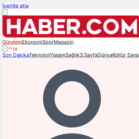
İçeriğe atla
Gündem
Ekonomi
Spor
Magazin
TV
Son Dakika
Teknoloji
Yaşam
Sağlık
3.Sayfa
Dünya
Kültür Sana