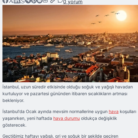
0
yorum
İstanbul, uzun süredir etkisinde olduğu soğuk ve yağışlı havadan
kurtuluyor ve pazartesi gününden itibaren sıcaklıkların artması
bekleniyor.
İstanbul'da Ocak ayında mevsim normallerine uygun
hava
koşulları
yaşanırken, yeni haftada
hava durumu
oldukça değişiklik
gösterecek.
Geçtiğimiz haftayı yağışlı, gri ve soğuk bir şekilde geçiren