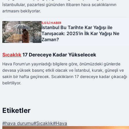
İstanbullular, pazartesi gününden itibaren hava sıcaklıklarının
artmasını bekliyorlar.
İLGİLİ HABER
İstanbul Bu Tarihte Kar Yağışı ile
Tanışacak: 2025'in İlk Kar Yağışı Ne
Zaman?
Sıcaklık
17 Dereceye Kadar Yükselecek
Hava Forum'un yayınladığı bilgilere göre, önümüzdeki günlerde
devasa yüksek basınç etkili olacak ve İstanbul, kurak, güneşli ve
sakin bir hafta geçirecek. Sıcaklıkların 17 dereceye kadar çıkacağı
belirtiliyor.
Etiketler
#
hava durumu
#
Sıcaklık
#
Hava