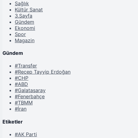
Sağlık
Kültür Sanat
3.Sayfa
Gündem
Ekonomi
Spor
Magazin
Gündem
#Transfer
#Recep Tayyip Erdoğan
#CHP
#ABD
#Galatasaray
#Fenerbahçe
#TBMM
#İran
Etiketler
#AK Parti