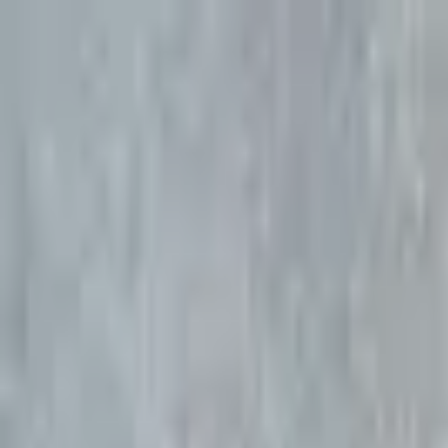
İçeriğe atla
Gündem
Ekonomi
Spor
Magazin
TV
Son Dakika
3.Sayfa
Teknoloji
Dünya