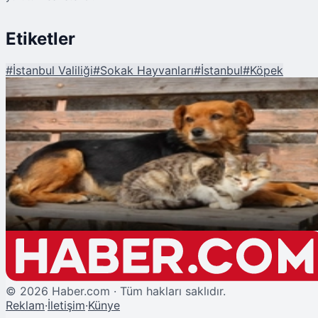
Etiketler
#
İstanbul Valiliği
#
Sokak Hayvanları
#
İstanbul
#
Köpek
Şu An Okunan
İstanbul Valiliği'nden Sokak Hayvanları Talimatı: "Okullar Açılmadan
Önce..."
©
2026
Haber.com · Tüm hakları saklıdır.
Reklam
·
İletişim
·
Künye