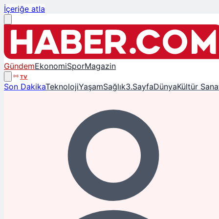
İçeriğe atla
Gündem
Ekonomi
Spor
Magazin
TV
Son Dakika
Teknoloji
Yaşam
Sağlık
3.Sayfa
Dünya
Kültür Sana