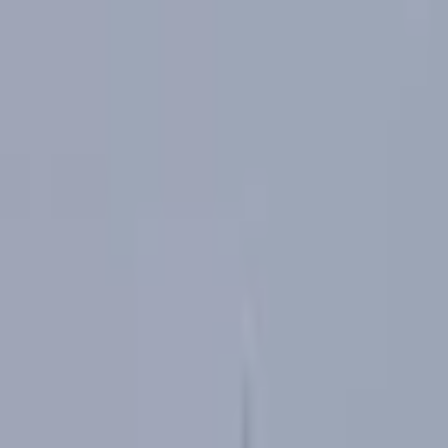
İçeriğe atla
Gündem
Ekonomi
Spor
Magazin
TV
Son Dakika
Teknoloji
Yaşam
Sağlık
3.Sayfa
Dünya
Kültür Sana