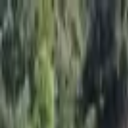
İçeriğe atla
Gündem
Ekonomi
Spor
Magazin
TV
Son Dakika
3.Sayfa
Teknoloji
Dünya