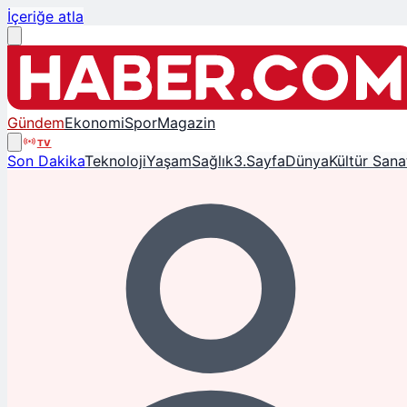
İçeriğe atla
Gündem
Ekonomi
Spor
Magazin
TV
Son Dakika
Teknoloji
Yaşam
Sağlık
3.Sayfa
Dünya
Kültür Sana