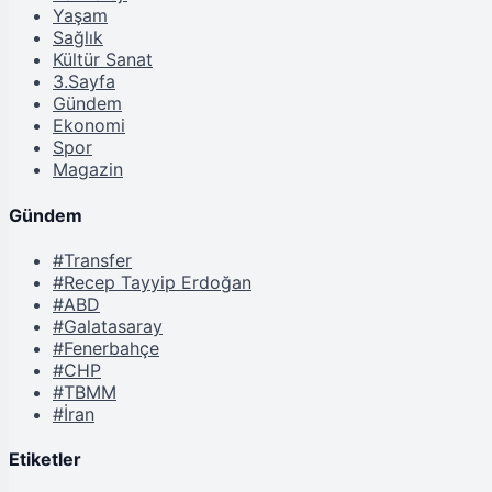
Yaşam
Sağlık
Kültür Sanat
3.Sayfa
Gündem
Ekonomi
Spor
Magazin
Gündem
#Transfer
#Recep Tayyip Erdoğan
#ABD
#Galatasaray
#Fenerbahçe
#CHP
#TBMM
#İran
Etiketler