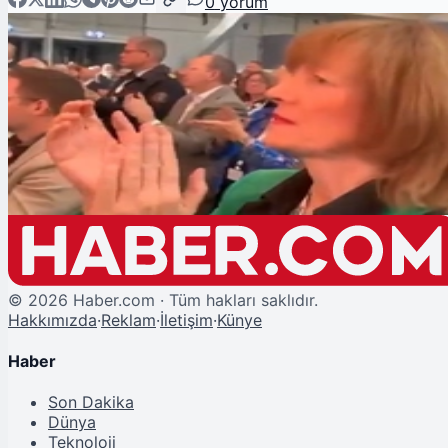
0
yorum
Şu An Okunan
İmamoğlu Almanya'da Ayakta Alkışlandı
©
2026
Haber.com · Tüm hakları saklıdır.
Hakkımızda
·
Reklam
·
İletişim
·
Künye
Haber
Son Dakika
Dünya
Teknoloji