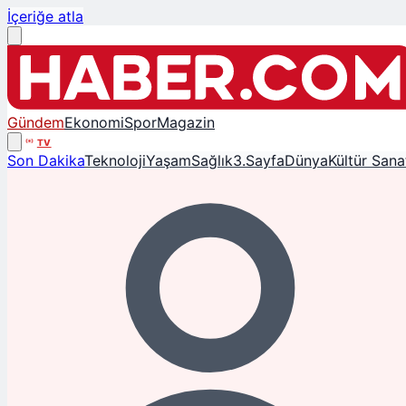
İçeriğe atla
Gündem
Ekonomi
Spor
Magazin
TV
Son Dakika
Teknoloji
Yaşam
Sağlık
3.Sayfa
Dünya
Kültür Sana