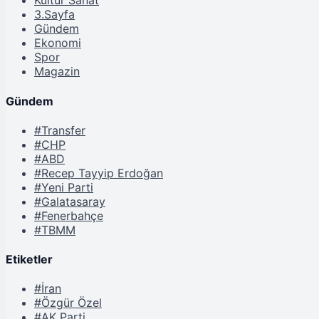
Kültür Sanat
3.Sayfa
Gündem
Ekonomi
Spor
Magazin
Gündem
#Transfer
#CHP
#ABD
#Recep Tayyip Erdoğan
#Yeni Parti
#Galatasaray
#Fenerbahçe
#TBMM
Etiketler
#İran
#Özgür Özel
#AK Parti