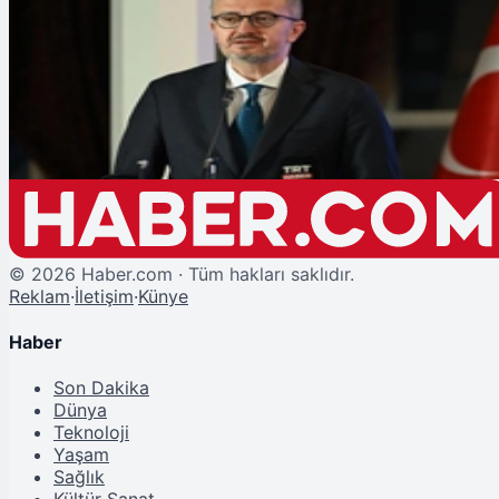
Şu An Okunan
İletişim Başkanı Duran'dan Türk Kızılay'ın 158. Yıl Dönümüne Özel Mesaj
©
2026
Haber.com · Tüm hakları saklıdır.
Reklam
·
İletişim
·
Künye
Haber
Son Dakika
Dünya
Teknoloji
Yaşam
Sağlık