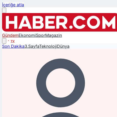
İçeriğe atla
Gündem
Ekonomi
Spor
Magazin
TV
Son Dakika
3.Sayfa
Teknoloji
Dünya