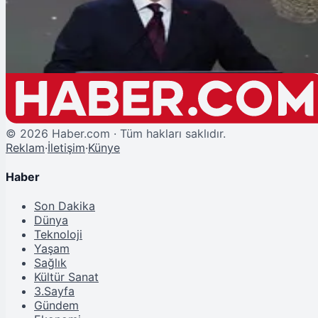
İletişim Başkanı Duran'dan Netanyahu'ya Sert Tepki
©
2026
Haber.com · Tüm hakları saklıdır.
Reklam
·
İletişim
·
Künye
Haber
Son Dakika
Dünya
Teknoloji
Yaşam
Sağlık
Kültür Sanat
3.Sayfa
Gündem