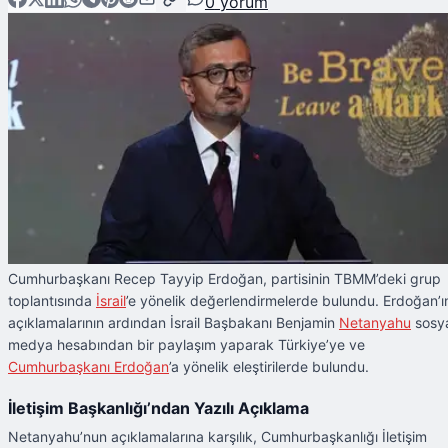
0
yorum
Cumhurbaşkanı Recep Tayyip Erdoğan, partisinin TBMM’deki grup
toplantısında
İsrail
’e yönelik değerlendirmelerde bulundu. Erdoğan’ı
açıklamalarının ardından İsrail Başbakanı Benjamin
Netanyahu
sosy
medya hesabından bir paylaşım yaparak Türkiye’ye ve
Cumhurbaşkanı Erdoğan
’a yönelik eleştirilerde bulundu.
İletişim Başkanlığı’ndan Yazılı Açıklama
Netanyahu’nun açıklamalarına karşılık, Cumhurbaşkanlığı İletişim