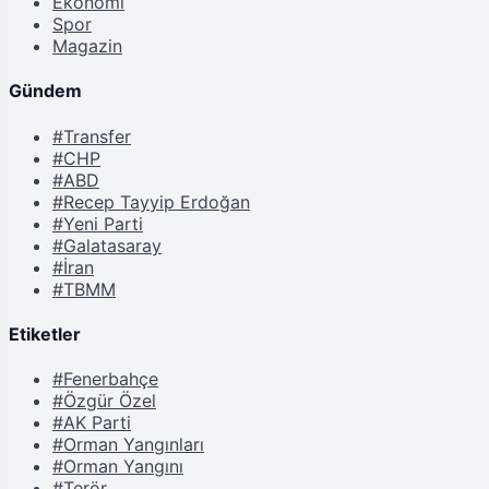
Ekonomi
Spor
Magazin
Gündem
#Transfer
#CHP
#ABD
#Recep Tayyip Erdoğan
#Yeni Parti
#Galatasaray
#İran
#TBMM
Etiketler
#Fenerbahçe
#Özgür Özel
#AK Parti
#Orman Yangınları
#Orman Yangını
#Terör