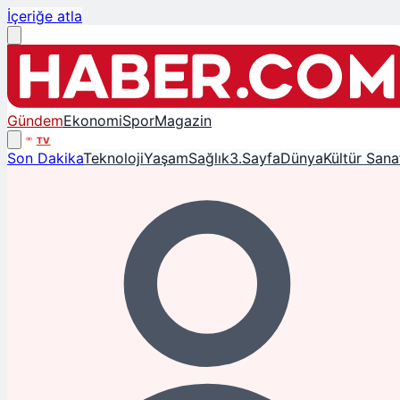
İçeriğe atla
Gündem
Ekonomi
Spor
Magazin
TV
Son Dakika
Teknoloji
Yaşam
Sağlık
3.Sayfa
Dünya
Kültür Sana