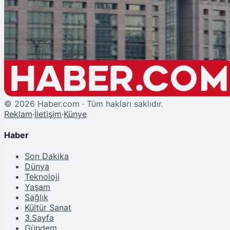
İBB'ye Operasyon: 53 Kişiye Gözaltı Kararı
©
2026
Haber.com · Tüm hakları saklıdır.
Reklam
·
İletişim
·
Künye
Haber
Son Dakika
Dünya
Teknoloji
Yaşam
Sağlık
Kültür Sanat
3.Sayfa
Gündem