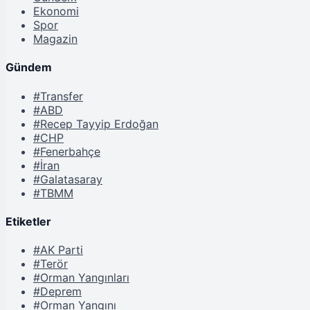
Ekonomi
Spor
Magazin
Gündem
#Transfer
#ABD
#Recep Tayyip Erdoğan
#CHP
#Fenerbahçe
#İran
#Galatasaray
#TBMM
Etiketler
#AK Parti
#Terör
#Orman Yangınları
#Deprem
#Orman Yangını