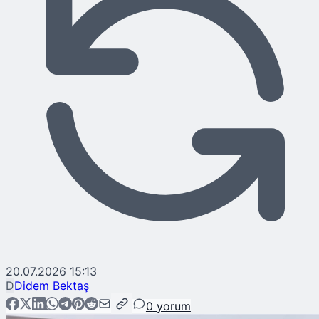
20.07.2026 15:13
D
Didem Bektaş
0
yorum