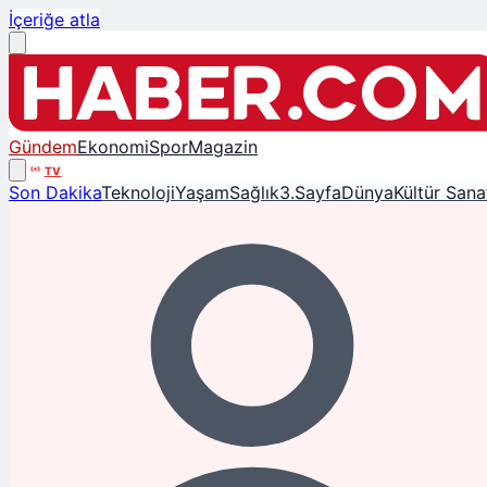
İçeriğe atla
Gündem
Ekonomi
Spor
Magazin
TV
Son Dakika
Teknoloji
Yaşam
Sağlık
3.Sayfa
Dünya
Kültür Sana