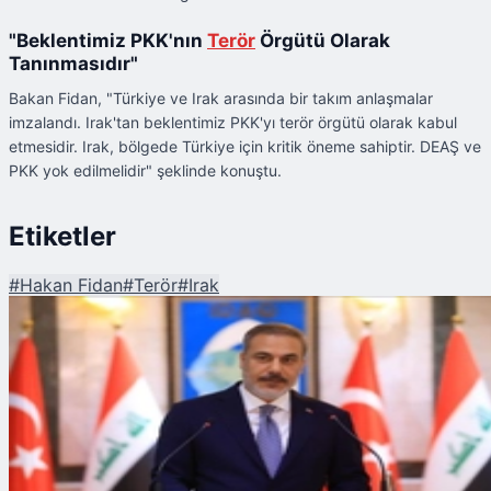
"Beklentimiz PKK'nın
Terör
Örgütü Olarak
Tanınmasıdır"
Bakan Fidan, "Türkiye ve Irak arasında bir takım anlaşmalar
imzalandı. Irak'tan beklentimiz PKK'yı terör örgütü olarak kabul
etmesidir. Irak, bölgede Türkiye için kritik öneme sahiptir. DEAŞ ve
PKK yok edilmelidir" şeklinde konuştu.
Etiketler
#
Hakan Fidan
#
Terör
#
Irak
Şu An Okunan
Hakan Fidan Irak'tan Beklentiyi Açıkladı: "PKK Terör Örgütü Olarak
Tanınmalıdır"