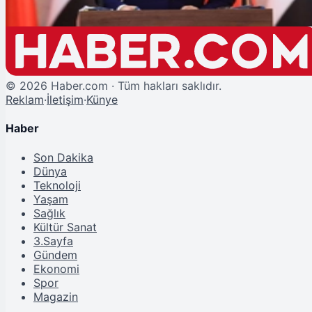
©
2026
Haber.com · Tüm hakları saklıdır.
Reklam
·
İletişim
·
Künye
Haber
Son Dakika
Dünya
Teknoloji
Yaşam
Sağlık
Kültür Sanat
3.Sayfa
Gündem
Ekonomi
Spor
Magazin