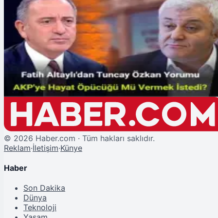
Şu An Okunan
Fatih Altaylı'dan Tuncay Özkan Yorumu: AKP'ye Hayat Öpücüğü Mü
Vermek İstedi?
©
2026
Haber.com · Tüm hakları saklıdır.
Reklam
·
İletişim
·
Künye
Haber
Son Dakika
Dünya
Teknoloji
Yaşam