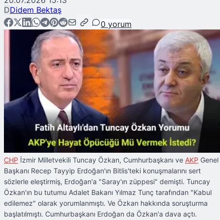
20.07.2026 15:13
D
Didem Bektaş
0
yorum
CHP
İzmir Milletvekili Tuncay Özkan, Cumhurbaşkanı ve
AKP
Genel
Başkanı Recep Tayyip Erdoğan'ın Bitlis'teki konuşmalarını sert
sözlerle eleştirmiş, Erdoğan'a "Saray'ın züppesi" demişti. Tuncay
Özkan'ın bu tutumu Adalet Bakanı Yılmaz Tunç tarafından "Kabul
edilemez" olarak yorumlanmıştı. Ve Özkan hakkında soruşturma
başlatılmıştı. Cumhurbaşkanı Erdoğan da Özkan'a dava açtı.