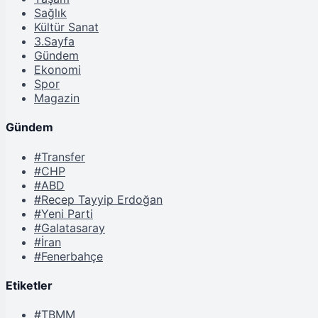
Sağlık
Kültür Sanat
3.Sayfa
Gündem
Ekonomi
Spor
Magazin
Gündem
#Transfer
#CHP
#ABD
#Recep Tayyip Erdoğan
#Yeni Parti
#Galatasaray
#İran
#Fenerbahçe
Etiketler
#TBMM