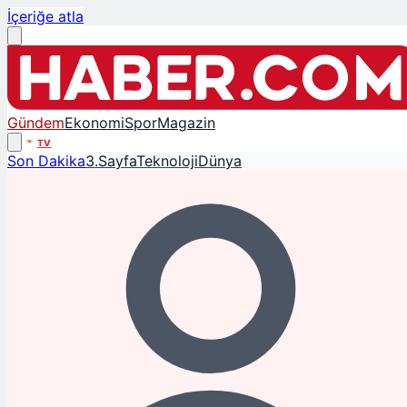
İçeriğe atla
Gündem
Ekonomi
Spor
Magazin
TV
Son Dakika
3.Sayfa
Teknoloji
Dünya