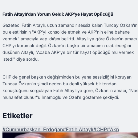
Fatih Altaylı'dan Yorum Geldi: AKP'ye Hayat Öpücüğü
Gazeteci Fatih Altaylı, uzun zamandır sessiz kalan Tuncay Özkan'ın
bu eleştirisinin "AKP'yi konsolide etmek ve AKP'nin eline bahane
vermek" amacıyla yapıldığını belirtti. Altaylı'ya göre Özkan'ın amacı
CHP'yi korumak değil. Özkan'ın başka bir amacının olabileceğini
düşünen Altaylı, "Acaba AKP’ye bir tür hayat öpücüğü mü vermek
istedi" diye sordu.
CHP'de genel başkan değişiminden bu yana sessizliğini koruyan
Tuncay Özkan'ın şimdi neden bu denli yüksek bir tondan
konuştuğunu sorgulayan Fatih Altaylı'ya göre, Özkan'ın amacı, "Nas
muhalefet olunur"u İmamoğlu ve Özel'e gösterme şekliydi.
Etiketler
#
Cumhurbaşkanı Erdoğan
#
Fatih Altaylı
#
CHP
#
Akp