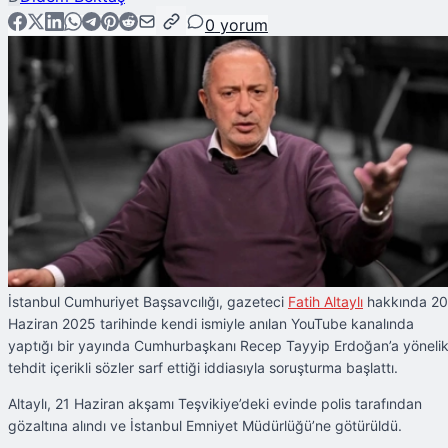
0
yorum
İstanbul Cumhuriyet Başsavcılığı, gazeteci
Fatih Altaylı
hakkında 20
Haziran 2025 tarihinde kendi ismiyle anılan YouTube kanalında
yaptığı bir yayında Cumhurbaşkanı Recep Tayyip Erdoğan’a yöneli
tehdit içerikli sözler sarf ettiği iddiasıyla soruşturma başlattı.
Altaylı, 21 Haziran akşamı Teşvikiye’deki evinde polis tarafından
gözaltına alındı ve İstanbul Emniyet Müdürlüğü’ne götürüldü.