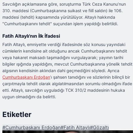
Savcılığın açıklamasına göre, soruşturma Türk Ceza Kanunu’nun
310. maddesi (Cumhurbaşkanına suikast ve fiilî saldırı) ile 106.
maddesi (tehdit) kapsamında yürütülüyor. Altaylı hakkında
"Cumhurbaşkanını tehdit" suçundan işlem yapıldığı belirtildi.
Fatih Altaylı'nın İlk İfadesi
Fatih Altaylı, emniyette verdiği ifadesinde söz konusu yayındaki
cümlelerin kendisine ait olduğunu ancak Cumhurbaşkanını tehdit
veya hakaret maksadı taşımadığını vurgulayarak; yayının tarihi
bilgiler ışığında yapıldığını, mevcut Cumhurbaşkanına yönelik tehdit
algısının kendisinin aklından dahi geçmediğini söyledi. Ayrıca
Cumhurbaşkanı Erdoğan
’ı şahsen tanıdığını ve sözlerinin bilinçli bir
çarpıtmayla tehdit olarak algılatılmasından sorumlu olmadığını ifade
etti. Altaylı, savcılığın uyguladığı TCK 310/2 maddesinin hukuka
uygun olmadığını da belirtti.
Etiketler
#
Cumhurbaşkanı Erdoğan
#
Fatih Altaylı
#
Gözaltı