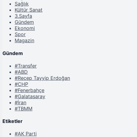
Sağlık
Kültür Sanat
3.Sayfa
Gündem
Ekonomi
Spor
Magazin
Gündem
#Transfer
#ABD
#Recep Tayyip Erdoğan
#CHP
#Fenerbahçe
#Galatasaray
#İran
#TBMM
Etiketler
#AK Parti