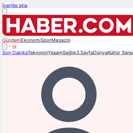
İçeriğe atla
Gündem
Ekonomi
Spor
Magazin
TV
Son Dakika
Teknoloji
Yaşam
Sağlık
3.Sayfa
Dünya
Kültür Sana