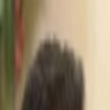
İçeriğe atla
Gündem
Ekonomi
Spor
Magazin
TV
Son Dakika
Teknoloji
Yaşam
Sağlık
3.Sayfa
Dünya
Kültür Sana