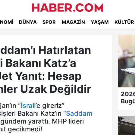
NOMI
DÜNYA
SPOR
MAGAZIN
YAŞAM
KÜLTÜR
ddam’ı Hatırlatan
ri Bakanı Katz’a
Jet Yanıt: Hesap
ler Uzak Değildir
2026
Bugü
an’ın “
İsrail
’e gireriz”
işleri Bakanı Katz’ın “
Saddam
ı gündem yarattı. MHP lideri
nıt gecikmedi!