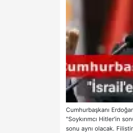
Cumhurbaşkanı Erdoğan: İ
"Soykırımcı Hitler'in s
sonu aynı olacak. Filisti