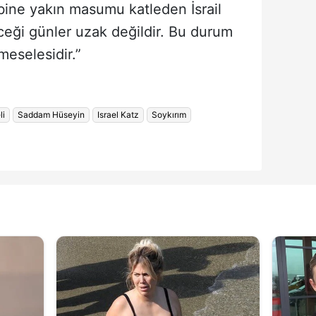
ine yakın masumu katleden İsrail
eği günler uzak değildir. Bu durum
eselesidir.”
li
Saddam Hüseyin
Israel Katz
Soykırım