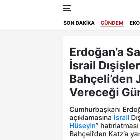
SON DAKIKA
GÜNDEM
EKO
Erdoğan’a Sa
İsrail Dışişle
Bahçeli’den 
Vereceği Gün
Cumhurbaşkanı Erdoğ
açıklamasına
İsrail
Dış
Hüseyin
” hatırlatmas
Bahçeli’den Katz’a ya