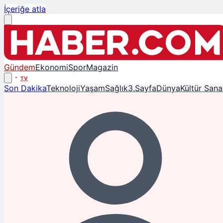
İçeriğe atla
Gündem
Ekonomi
Spor
Magazin
TV
Son Dakika
Teknoloji
Yaşam
Sağlık
3.Sayfa
Dünya
Kültür Sana