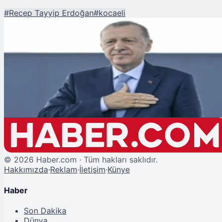
#
Recep Tayyip Erdoğan
#
kocaeli
Şu An Okunan
Erdoğan, Kocaeli'de 3 Millet Bahçesinin Açılışını Gerçekleştirecek
©
2026
Haber.com · Tüm hakları saklıdır.
Hakkımızda
·
Reklam
·
İletişim
·
Künye
Haber
Son Dakika
Dünya