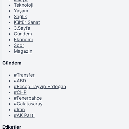
Teknoloji
Yaşam
Sağlık
Kültür Sanat
3.Sayfa
Gündem
Ekonomi
Spor
Magazin
Gündem
#Transfer
#ABD
#Recep Tayyip Erdoğan
#CHP
#Fenerbahçe
#Galatasaray
#İran
#AK Parti
Etiketler