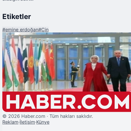
Etiketler
#
emine erdoğan
#
Çin
Şu An Okunan
Emine Erdoğan, Şanghay'da Lider Eşleriyle Buluştu
©
2026
Haber.com · Tüm hakları saklıdır.
Reklam
·
İletişim
·
Künye