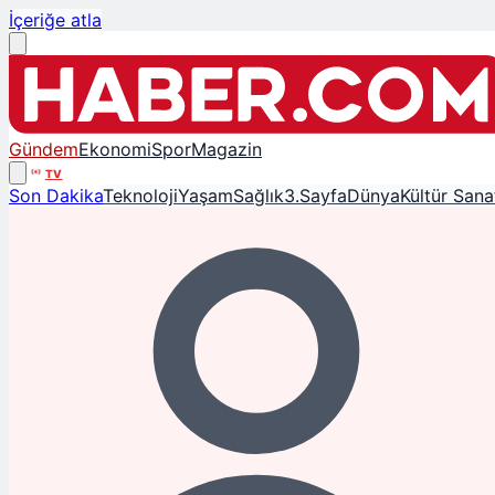
İçeriğe atla
Gündem
Ekonomi
Spor
Magazin
TV
Son Dakika
Teknoloji
Yaşam
Sağlık
3.Sayfa
Dünya
Kültür Sana