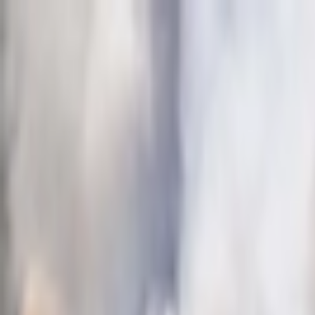
İçeriğe atla
Gündem
Ekonomi
Spor
Magazin
TV
Son Dakika
Teknoloji
Yaşam
Sağlık
3.Sayfa
Dünya
Kültür Sana