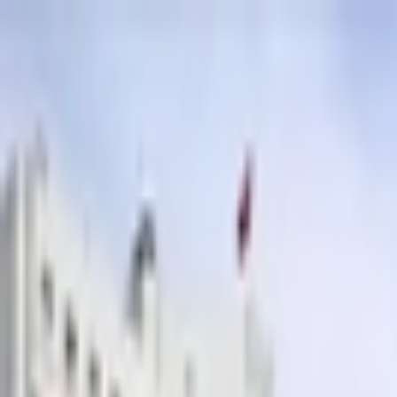
İçeriğe atla
Gündem
Ekonomi
Spor
Magazin
TV
Son Dakika
Teknoloji
Yaşam
Sağlık
3.Sayfa
Dünya
Kültür Sana