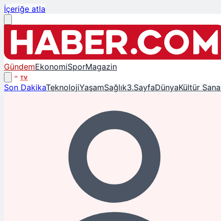
İçeriğe atla
Gündem
Ekonomi
Spor
Magazin
TV
Son Dakika
Teknoloji
Yaşam
Sağlık
3.Sayfa
Dünya
Kültür Sana