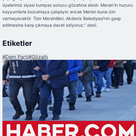
üyelerimiz siyasi kumpas sonucu gözaltına alındı. Mersin'in huzuru
kayyumlarla bozulmaya çalışılıyor ancak Mersin buna izin
vermeyecektir. Tüm Mersinlileri, Akdeniz Belediyesi'nin gasp
edilmesine karşı çıkmaya davet ediyoruz." dedi.
Etiketler
#
Dem Parti
#
Gözaltı
Şu An Okunan
DEM Parti Akdeniz Belediye Eşbaşkanları ve Meclis Üyeleri Gözaltına Alınd