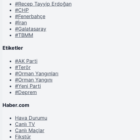
#Recep Tayyip Erdoğan
#CHP
#Fenerbahçe
#İran
#Galatasaray
#TBMM
Etiketler
#AK Parti
#Terör
#Orman Yangınları
#Orman Yangını
#Yeni Parti
#Deprem
Haber.com
Hava Durumu
Canlı TV
Canlı Maçlar
Fikstür